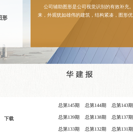
公司辅助图形是公司视觉识别的有效补充。该辅
来，外观犹如雄伟的建筑，结构紧凑，图形
图形
总第145期
总第144期
总第143期
总第139期
总第138期
总第137期
下载
总第133期
总第132期
总第131期