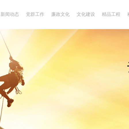
新闻动态
党群工作
廉政文化
文化建设
精品工程
历史沿革
承包资质
中国建设工程鲁班奖
资信等级
体系认证
国家优质工程
企业标志
大 事 记
华 建 报
AAA级安全
企业信息公
宣 