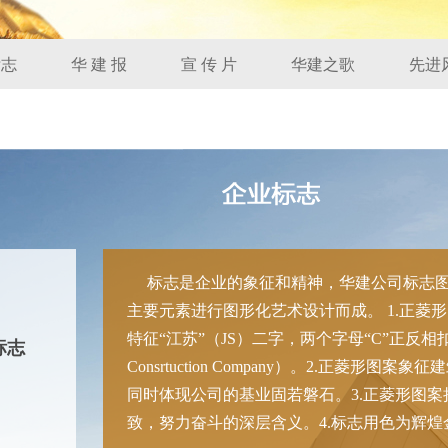
标志
华 建 报
宣 传 片
华建之歌
先进
标志是企业的象征和精神，华建公司标志图形
主要元素进行图形化艺术设计而成。 1.正菱形
特征“江苏”（JS）二字，两个字母“C”正反相
标志
Consrtuction Company）。2.正
同时体现公司的基业固若磐石。3.正菱形图案
致，努力奋斗的深层含义。4.标志用色为辉