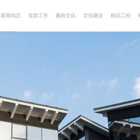
新闻动态
党群工作
廉政文化
文化建设
精品工程
历史沿革
承包资质
中国建设工程鲁班奖
资信等级
体系认证
国家优质工程
企业标志
大 事 记
华 建 报
AAA级安全
企业信息公
宣 