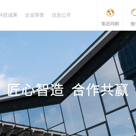
科技成果
企业荣誉
信息公开
文明标准化工地
开指南
传 片
标准规范
华建之歌
企业信息公开制度
专利
先进风采
施工工法
企业信息公开年报
企业理念
新技术应用
法定公开内容