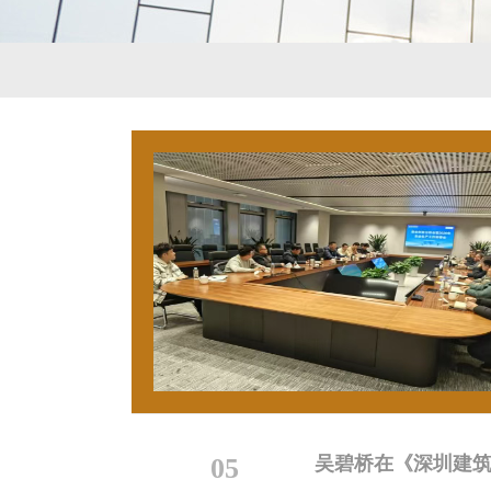
05
吴碧桥在《深圳建